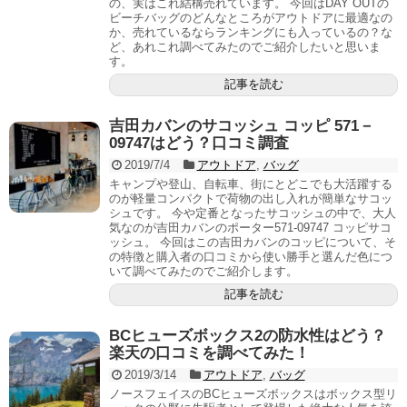
の、実はこれ結構売れています。 今回はDAY OUTの
ビーチバッグのどんなところがアウトドアに最適なの
か、売れているならランキングにも入っているの？な
ど、あれこれ調べてみたのでご紹介したいと思いま
す。
記事を読む
吉田カバンのサコッシュ コッピ 571－
09747はどう？口コミ調査
2019/7/4
アウトドア
,
バッグ
キャンプや登山、自転車、街にとどこでも大活躍する
のが軽量コンパクトで荷物の出し入れが簡単なサコッ
シュです。 今や定番となったサコッシュの中で、大人
気なのが吉田カバンのポーター571-09747 コッピサコ
ッシュ。 今回はこの吉田カバンのコッピについて、そ
の特徴と購入者の口コミから使い勝手と選んだ色につ
いて調べてみたのでご紹介します。
記事を読む
BCヒューズボックス2の防水性はどう？
楽天の口コミを調べてみた！
2019/3/14
アウトドア
,
バッグ
ノースフェイスのBCヒューズボックスはボックス型リ