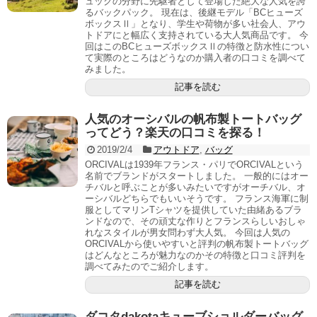
ュックの分野に先駆者として登場した絶大な人気を誇
るバックパック。 現在は、後継モデル「BCヒューズ
ボックスⅡ」となり、学生や荷物が多い社会人、アウ
トドアにと幅広く支持されている大人気商品です。 今
回はこのBCヒューズボックスⅡの特徴と防水性につい
て実際のところはどうなのか購入者の口コミを調べて
みました。
記事を読む
人気のオーシバルの帆布製トートバッグ
ってどう？楽天の口コミを探る！
2019/2/4
アウトドア
,
バッグ
ORCIVALは1939年フランス・パリでORCIVALという
名前でブランドがスタートしました。 一般的にはオー
チバルと呼ぶことが多いみたいですがオーチバル、オ
ーシバルどちらでもいいそうです。 フランス海軍に制
服としてマリンTシャツを提供していた由緒あるブラ
ンドなので、その頑丈な作りとフランスらしいおしゃ
れなスタイルが男女問わず大人気。 今回は人気の
ORCIVALから使いやすいと評判の帆布製トートバッグ
はどんなところが魅力なのかその特徴と口コミ評判を
調べてみたのでご紹介します。
記事を読む
ダコタdakotaキューブショルダーバッグ