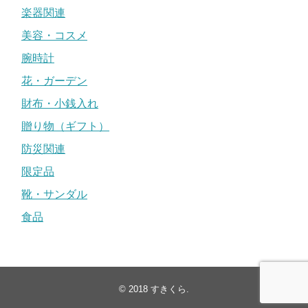
楽器関連
美容・コスメ
腕時計
花・ガーデン
財布・小銭入れ
贈り物（ギフト）
防災関連
限定品
靴・サンダル
食品
© 2018
すきくら
.