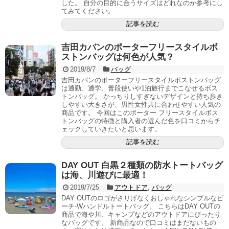
した。 自分の目的に合うサイズはどれなのか参考にし
てみてください。
記事を読む
吉田カバンのポーターフリースタイルボ
ストンバッグは何色が人気？
2019/8/7
バッグ
吉田カバンのポーターフリースタイルボストンバッグ
は通勤、通学、普段使いや1泊旅行までこなせるボス
トンバッグ。 かっちりしすぎないデザインと持ち歩き
しやすい大きさが、男性女性共に合わせやすい人気の
商品です。 今回はこのポーター フリースタイルボス
トンバッグの特徴と購入者の選んだ色を口コミからチ
ェックしていきたいと思います。
記事を読む
DAY OUT 白黒２種類の防水トートバッグ
は海、川遊びに最適！
2019/7/25
アウトドア
,
バッグ
DAY OUTのロゴがさりげなくおしゃれなシンプルなビ
ーチ-Wハンドルトートバッグ。 こちらはDAY OUTの
商品で海や川、キャンプなどのアウトドアにぴったり
なバッグです。 新商品なので口コミはまだないもの