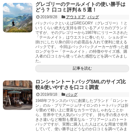
グレゴリーのテールメイトの使い勝手は
どう？ 口コミ評判＆５選！
2019/8/28
アウトドア
,
バッグ
バックパックといえばGREGORY（グレゴリー）！と
いうくらい絶大な支持を得ているアメリカのブランド
ですが、そのグレゴリーから1987年にリリースされた
「テールメイト」はウエストに巻いたり、ショルダー
掛けにしたり身の回りの必需品を入れて便利に使える
パックです。 今回はバックパックメーカーが作った超
ロングセラー「テールメイト」の特徴やサイズ感、購
入者の口コミから使ってみた感想などを調べてみまし
た。
記事を読む
ロンシャントートバッグSMLのサイズ比
較&使いやすさを口コミ調査
2019/8/18
バッグ
1948年フランスのパリに創業したブランド「ロンシャ
ン」のル・プリアージュ/ナイロンのトートバッグは折
り畳めて軽い上に豊富なカラーでおしゃれなことか
ら、世界中で大人気のバッグです。 持ち手の長さや大
きさ違いなど種類も豊富なル・プリアージュのトート
バッグですが、実際に購入した人はどんな用途で使用
していて、使い勝手はどうなのか口コミを調べてみま