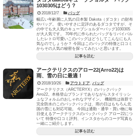
1030305はどう？
2018/12/7
バッグ
幅広い年齢層に人気の日本製 Dakota（ダコタ）の財布
やバッグ。 使いやすさに定評のあるダコタですが、そ
の中でも大人気のキューブショルダーバッグ1030305
が大人気です。 70年代に作られたバッグをリバイバル
したレトロ可愛いこのバッグはどうしてこんなにも人
気なのでしょうか？ 今回はこのバッグの特徴と口コミ
からその人気の秘密を探ってみたいと思います。
記事を読む
アークテリクスのアロー22(Arro22)は
雨、雪の日に最適！
2018/10/26
アウトドア
,
バッグ
アークテリクス（ARC'TERYX）のバックパック
Arro22。本格登山ブランドでありながらスタイリッシ
ュなフォルムのおしゃれなデザイン。 機能性は抜群で
完全防水のこのバックパックは、雨の日はもちろん北
国の雪にも対応可能。 今回は通勤・通学・買い物に毎
日使えるアークテリクスのバックパック アロー22につ
いて 特徴や口コミ評判、インスタからのコーデ写真も
一緒にご紹介します。
記事を読む