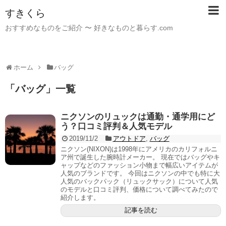
すきくら
おすすめなものをご紹介 〜 好きなものと暮らす.com
ホーム
バッグ
「
バッグ
」
一覧
ニクソンのリュックは通勤・通学用にど
う？口コミ評判＆人気モデル
2019/11/2
アウトドア
,
バッグ
ニクソン(NIXON)は1998年にアメリカのカリフォルニ
ア州で誕生した腕時計メーカー。 現在ではバッグやキ
ャップなどのファッション小物まで幅広いアイテムが
人気のブランドです。 今回はニクソンの中でも特に大
人気のバックパック（リュックサック）について人気
のモデルと口コミ評判、価格について調べてみたので
紹介します。
記事を読む