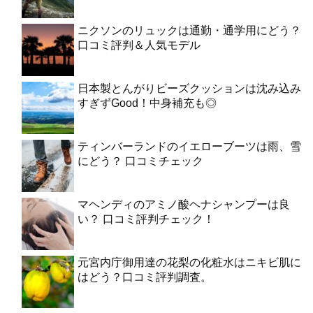
ニクソンのリュックは通勤・通学用にどう？
口コミ評判＆人気モデル
日本製とんがりビーズクッションは沈み込み
すぎずGood！中身補充も◎
ティンバーランドのイエローブーツは雨、雪
にどう？ 口コミチェック
マヘンディのアミノ酸ヘナシャンプーは良
い？ 口コミ評判チェック！
元宮内庁御用達の花梨の化粧水はニキビ肌に
はどう？口コミ評判調査。