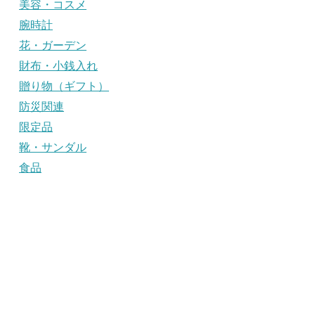
美容・コスメ
腕時計
花・ガーデン
財布・小銭入れ
贈り物（ギフト）
防災関連
限定品
靴・サンダル
食品