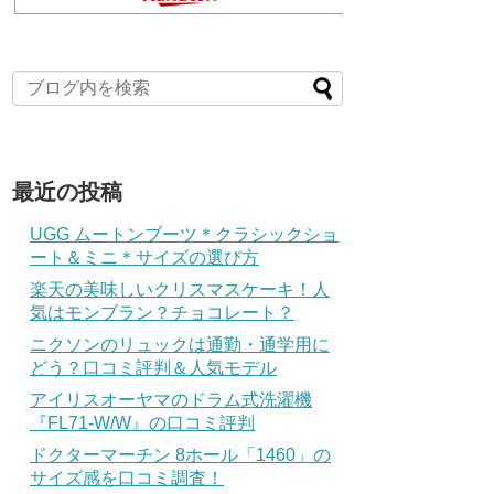
最近の投稿
UGG ムートンブーツ＊クラシックショ
ート＆ミニ＊サイズの選び方
楽天の美味しいクリスマスケーキ！人
気はモンブラン？チョコレート？
ニクソンのリュックは通勤・通学用に
どう？口コミ評判＆人気モデル
アイリスオーヤマのドラム式洗濯機
『FL71-W/W』の口コミ評判
ドクターマーチン 8ホール「1460」の
サイズ感を口コミ調査！