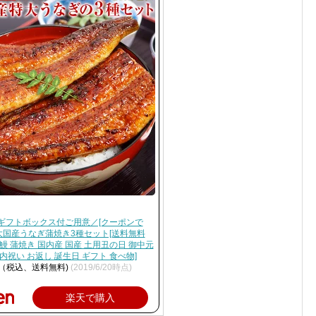
ギフトボックス付ご用意／[クーポンで
]特大国産うなぎ蒲焼き3種セット[送料無料
鰻 蒲焼き 国内産 国産 土用丑の日 御中元
内祝い お返し 誕生日 ギフト 食べ物]
円（税込、送料無料)
(2019/6/20時点)
楽天で購入