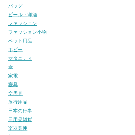
バッグ
ビール・洋酒
ファッション
ファッション小物
ペット用品
ホビー
マタニティ
傘
家電
寝具
文房具
旅行用品
日本の行事
日用品雑貨
楽器関連