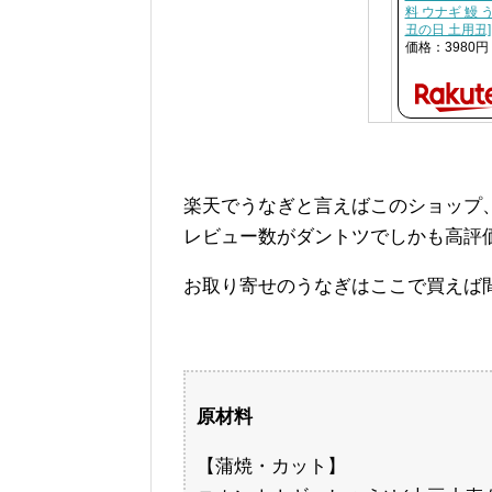
料 ウナギ 鰻 
丑の日 土用丑]
価格：3980
楽天でうなぎと言えばこのショップ
レビュー数がダントツでしかも高評
お取り寄せのうなぎはここで買えば
原材料
【蒲焼・カット】