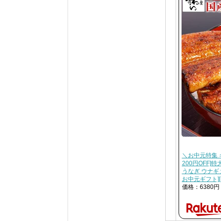
＼お中元特集 
200円OFF
うなぎ ウナギ 
お中元ギフト][
価格：6380