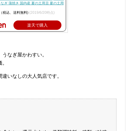
うなぎ 蒲焼き 国内産 夏の土用丑 夏の土用
円（税込、送料無料)
(2019/6/20時点)
楽天で購入
、うなぎ屋かわすい。
価。
間違いなしの大人気店です。