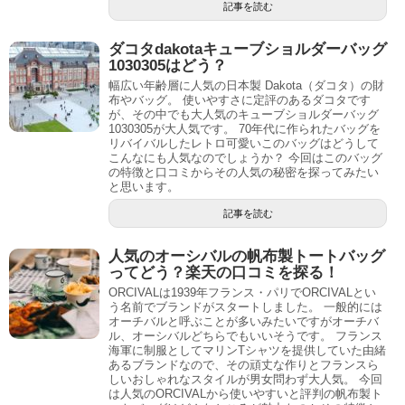
記事を読む
ダコタdakotaキューブショルダーバッグ
1030305はどう？
幅広い年齢層に人気の日本製 Dakota（ダコタ）の財
布やバッグ。 使いやすさに定評のあるダコタです
が、その中でも大人気のキューブショルダーバッグ
1030305が大人気です。 70年代に作られたバッグを
リバイバルしたレトロ可愛いこのバッグはどうして
こんなにも人気なのでしょうか？ 今回はこのバッグ
の特徴と口コミからその人気の秘密を探ってみたい
と思います。
記事を読む
人気のオーシバルの帆布製トートバッグ
ってどう？楽天の口コミを探る！
ORCIVALは1939年フランス・パリでORCIVALとい
う名前でブランドがスタートしました。 一般的には
オーチバルと呼ぶことが多いみたいですがオーチバ
ル、オーシバルどちらでもいいそうです。 フランス
海軍に制服としてマリンTシャツを提供していた由緒
あるブランドなので、その頑丈な作りとフランスら
しいおしゃれなスタイルが男女問わず大人気。 今回
は人気のORCIVALから使いやすいと評判の帆布製ト