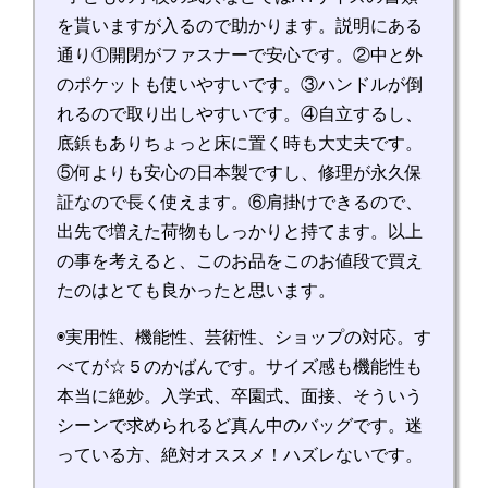
を貰いますが入るので助かります。説明にある
通り①開閉がファスナーで安心です。②中と外
のポケットも使いやすいです。③ハンドルが倒
れるので取り出しやすいです。④自立するし、
底鋲もありちょっと床に置く時も大丈夫です。
⑤何よりも安心の日本製ですし、修理が永久保
証なので長く使えます。⑥肩掛けできるので、
出先で増えた荷物もしっかりと持てます。以上
の事を考えると、このお品をこのお値段で買え
たのはとても良かったと思います。
◉実用性、機能性、芸術性、ショップの対応。す
べてが☆５のかばんです。サイズ感も機能性も
本当に絶妙。入学式、卒園式、面接、そういう
シーンで求められるど真ん中のバッグです。迷
っている方、絶対オススメ！ハズレないです。