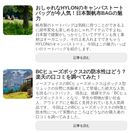
おしゃれなHYLONのキャンバストート
バッグが今人気！日本製帆布BAGの魅
力
帆布製のトートバッグは気軽に持つことができる上
に経年変化も楽しめるおしゃれアイテムですよね。
日本製で縫製がしっかりしていてデザインも良く素
材はオーガニック。その上名入れまでできちゃう
HYLONのキャンバストート。今回はこの魅力いっぱ
いのトートバッグを紹介します。
記事を読む
BCヒューズボックス2の防水性はどう？
楽天の口コミを調べてみた！
ノースフェイスのBCヒューズボックスはボックス型
リュックの分野に先駆者として登場した絶大な人気
を誇るバックパック。 現在は、後継モデル「BCヒュ
ーズボックスⅡ」となり、学生や荷物が多い社会
人、アウトドアにと幅広く支持されている大人気商
品です。 今回はこのBCヒューズボックスⅡの特徴と
防水性について実際のところはどうなのか購入者の
口コミを調べてみました。
記事を読む