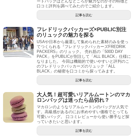
ートバッグはどんなところが魅力なのかその特徴と
口コミ評判を調べてみたのでご紹介します。
記事を読む
フレドリックパッカーズ×PUBLIC別注
のリュックの魅力を探る
USAや日本から厳選して集められた素材のみを使っ
てつくられる『フレドリックパッカーズFREDRIK
PACKERS』のリュック。 売れ筋の「500D DAY
PACK」をPUBLICが別注して「ALL BLACK」仕様に
なりました。 今回は機能的で使いやすいと評判のこ
のフレドリックパッカーズのリュック「ALL
BLACK」の秘密を口コミから探ってみます。
記事を読む
大人気！超可愛いリアルムートンのマカ
ロンバッグは迷ったら品切れ？
マカロンのようなリアルムートンのバッグが人気で
す。高級感があるのにお求めやすい価格でとっても
可愛いバッグ。 口コミレビューから使い勝手など探
っていきたいと思います。
記事を読む