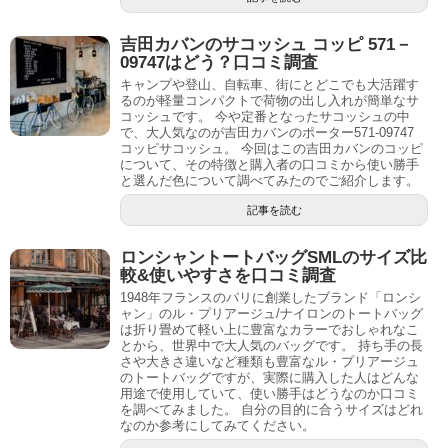
吉田カバンのサコッシュ コッピ 571－
09747はどう？口コミ調査
キャンプや登山、自転車、街にとどこでも大活躍す
るのが軽量コンパクトで荷物の出し入れが簡単なサ
コッシュです。 今や定番となったサコッシュの中
で、大人気なのが吉田カバンのポーター571-09747
コッピサコッシュ。 今回はこの吉田カバンのコッピ
について、その特徴と購入者の口コミから使い勝手
と選んだ色について調べてみたのでご紹介します。
記事を読む
ロンシャントートバッグSMLのサイズ比
較&使いやすさを口コミ調査
1948年フランスのパリに創業したブランド「ロンシ
ャン」のル・プリアージュ/ナイロンのトートバッグ
は折り畳めて軽い上に豊富なカラーでおしゃれなこ
とから、世界中で大人気のバッグです。 持ち手の長
さや大きさ違いなど種類も豊富なル・プリアージュ
のトートバッグですが、実際に購入した人はどんな
用途で使用していて、使い勝手はどうなのか口コミ
を調べてみました。 自分の目的に合うサイズはどれ
なのか参考にしてみてください。