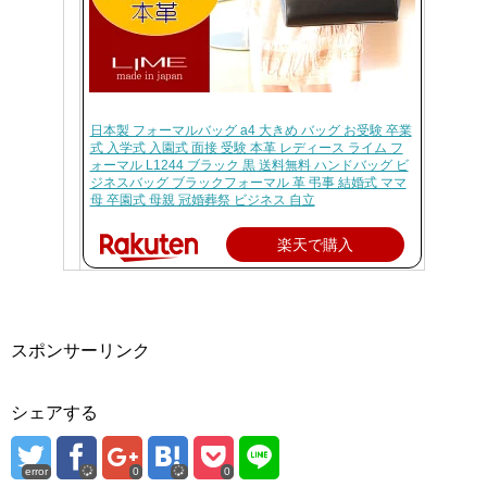
日本製 フォーマルバッグ a4 大きめ バッグ お受験 卒業
式 入学式 入園式 面接 受験 本革 レディース ライム フ
ォーマル L1244 ブラック 黒 送料無料 ハンドバッグ ビ
ジネスバッグ ブラックフォーマル 革 弔事 結婚式 ママ
母 卒園式 母親 冠婚葬祭 ビジネス 自立
楽天で購入
スポンサーリンク
シェアする
error
0
0