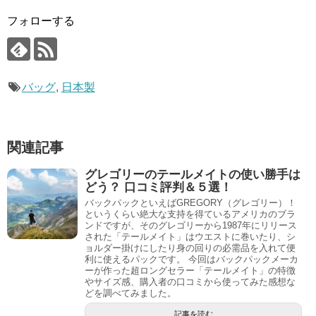
フォローする
バッグ
,
日本製
関連記事
グレゴリーのテールメイトの使い勝手は
どう？ 口コミ評判＆５選！
バックパックといえばGREGORY（グレゴリー）！
というくらい絶大な支持を得ているアメリカのブラ
ンドですが、そのグレゴリーから1987年にリリース
された「テールメイト」はウエストに巻いたり、シ
ョルダー掛けにしたり身の回りの必需品を入れて便
利に使えるパックです。 今回はバックパックメーカ
ーが作った超ロングセラー「テールメイト」の特徴
やサイズ感、購入者の口コミから使ってみた感想な
どを調べてみました。
記事を読む