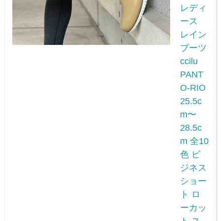
レディ
ース
レイン
ブーツ
ccilu
PANT
O-RIO
25.5c
m〜
28.5c
m 全10
色 ビ
ジネス
ショー
ト ロ
ーカッ