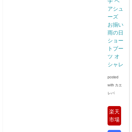
学 ペ
アシュ
ーズ
お揃い
雨の日
ショー
トブー
ツ オ
シャレ
posted
with
カエ
レバ
楽天
市場