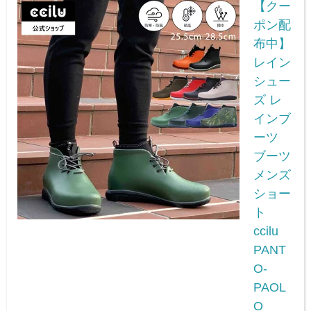
【クー
ポン配
布中】
レイン
シュー
ズ レ
インブ
ーツ
ブーツ
メンズ
ショー
ト
ccilu
PANT
O-
PAOL
O