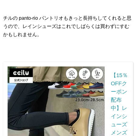
チルの panto-rio パントリオもきっと長持ちしてくれると思
うので、レインシューズはこれでしばらくは買わずにすむ
かもしれません。
【15％
OFFク
ーポン
配布
中】レ
インシ
ューズ
メンズ