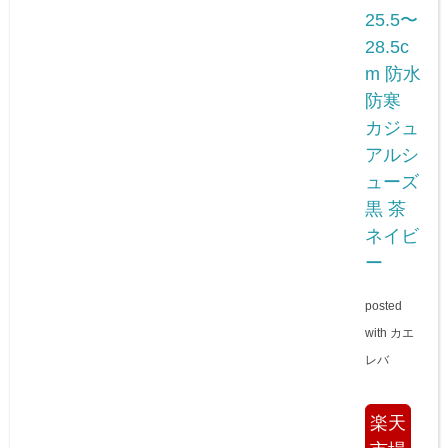
25.5〜
28.5c
m 防水
防寒
カジュ
アルシ
ューズ
黒 茶
ネイビ
ー
posted
with
カエ
レバ
楽天