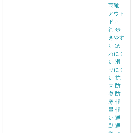
雨靴
アウト
ドア
街 歩
きやす
い 疲
れにく
い 滑
りにく
い 抗
菌 防
臭 防
寒 軽
量 軽
い 通
勤 通