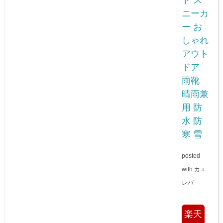
ト ス
ニーカ
ー お
しゃれ
アウト
ドア
雨靴
晴雨兼
用 防
水 防
寒 雪
posted
with
カエ
レバ
楽天