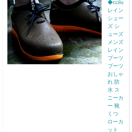
◆ccilu
レイン
シュー
ズ シ
ューズ
メンズ
レイン
ブーツ
ブーツ
おしゃ
れ 防
水 ス
ニーカ
ー 靴
くつ
ローカ
ット