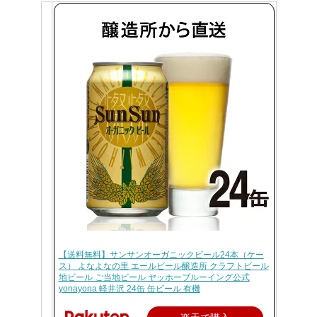
【送料無料】サンサンオーガニックビール24本（ケー
ス） よなよなの里 エールビール醸造所 クラフトビール
地ビール ご当地ビール ヤッホーブルーイング公式
yonayona 軽井沢 24缶 缶ビール 有機