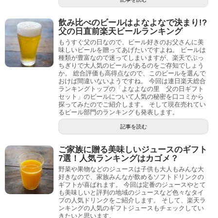
飲み比べのビールはよなよなで決まり!?
父の日直前楽天ビールランキング
もうすぐ父の日なので、ビール好きのお父さんに美
味しいビールを贈ってあげたいですよね。 ビールは
種類が豊富なので迷ってしまいますが、楽天でぶっ
ちぎりで大人気のビールがあるのをご存知でしょう
か。 総合評価も高得点なので、このビールを選んで
おけば間違いないようですね。 今回は連日楽天総合
ランキングトップの「よなよなの里 父の日ギフト
セット」のビールについて人気の秘密を口コミから
探ってみたのでご紹介します。 そして現在売れてい
るビール部門のランキングも発表します。
記事を読む
ご家族に贈る美味しいジュースのギフト
7選！人気ランキングはカゴメ？
野菜や果物などのジュースは子供も大人もみんな大
好きなので、家族みんなが飲めるソフトドリンクの
ギフトが喜ばれます。 今回は定番のジュースやとて
も美味しいと評判の地域のジュースなど色々なタイ
プの人気ドリンクをご紹介します。 そして、楽天ラ
ンキングの人気のギフトジュースもチェックしてい
きたいと思います。