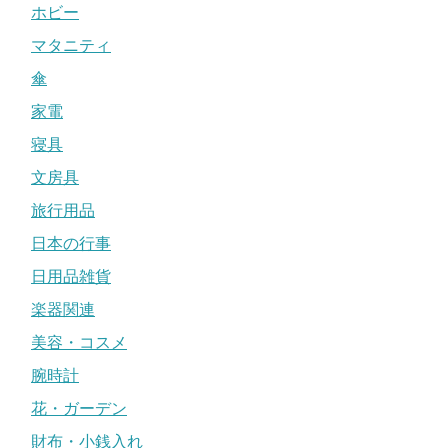
ホビー
マタニティ
傘
家電
寝具
文房具
旅行用品
日本の行事
日用品雑貨
楽器関連
美容・コスメ
腕時計
花・ガーデン
財布・小銭入れ