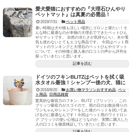
愛犬愛猫におすすめの『大理石ひんやり
ペットマット』は真夏の必需品！
2019/7/31
ペット用品
暑い時期は犬や猫も涼しい場所にゴロンと寝たい！そ
んな時に最適なのが本物の大理石でできたペットひん
やりマットです。 自然の冷たさが気持ちいい、水や電
気も使わないとてもエコな商品です。 今回はペット用
マットのランキングと大理石のペットひんやりマット
について、その特徴と購入者の口コミの声から評判を
探っていきたいと思います。
記事を読む
ドイツのフキンBLITZはペットを拭く吸
水タオル最強！シャンプー後の犬、猫に
2018/8/20
お買い物マラソンおすすめ品
,
ペッ
ト用品
,
日用品雑貨
驚異的な吸収力のフキン、BLITZ（ブリッツ）。この
ブリッツ吸収力がスゴイので、雨の日のお散歩帰りの
ワンちゃんやシャンプーをした後のペットを拭いてあ
げるのに最適なんです！今回はペット用のワイドロン
グ ブリッツの使い心地はどうなのか、実際に購入した
人の口コミを徹底検証していきたいと思います。
記事を読む