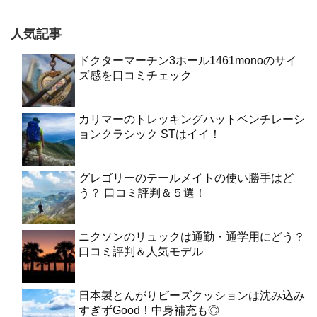
人気記事
ドクターマーチン3ホール1461monoのサイ
ズ感を口コミチェック
カリマーのトレッキングハットベンチレーシ
ョンクラシック STはイイ！
グレゴリーのテールメイトの使い勝手はど
う？ 口コミ評判＆５選！
ニクソンのリュックは通勤・通学用にどう？
口コミ評判＆人気モデル
日本製とんがりビーズクッションは沈み込み
すぎずGood！中身補充も◎